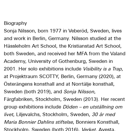
Biography
Sonja Nilsson, born 1977 in Veberöd, Sweden, lives
and work in Berlin, Germany. Nilsson studied at the
Hässleholm Art School, the Kristianstad Art School,
both Sweden, and received her MFA from the Valand
Academy, University of Gothenburg, Sweden in
2001. Her solo exhibitions include
Visibility is a Trap
,
at Projektraum SCOTTY, Berlin, Germany (2020), at
Österängens konsthall and at Norrtälje konsthall,
Sweden (both 2019), and
Sonja
Nilsson
,
Färgfabriken, Stockholm, Sweden (2013). Her recent
group exhibitions include
Döden – en utställning om
livet
, Liljevalchs, Stockholm, Sweden,
30 år med
Maria Bonnier Dahlins stiftelse
, Bonniers Konsthall,
Stockholm, Sweden (both 2016),
Verket
, Avesta,